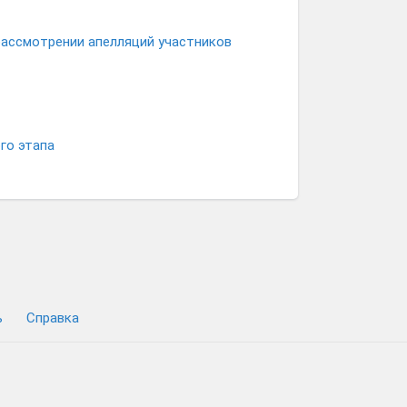
рассмотрении апелляций участников
го этапа
ь
Cправка