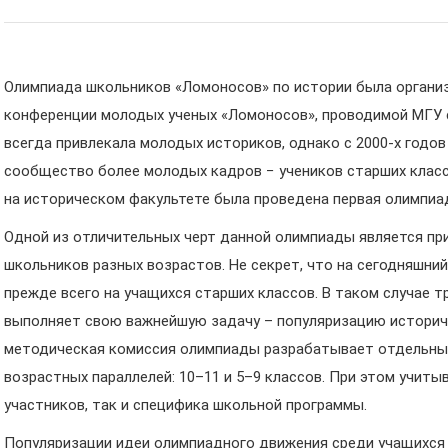
Олимпиада школьников «Ломоносов» по истории была органи
конференции молодых ученых «Ломоносов», проводимой МГУ с
всегда привлекала молодых историков, однако с 2000-х годов
сообщество более молодых кадров − учеников старших класс
на историческом факультете была проведена первая олимпиа
Одной из отличительных черт данной олимпиады является при
школьников разных возрастов. Не секрет, что на сегодняшн
прежде всего на учащихся старших классов. В таком случае т
выполняет свою важнейшую задачу – популяризацию историче
методическая комиссия олимпиады разрабатывает отдельные
возрастных параллелей: 10–11 и 5–9 классов. При этом учит
участников, так и специфика школьной программы.
Популяризации идеи олимпиадного движения среди учащихся