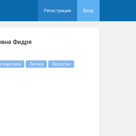
Регистрация
Вход
евна Фидря
атематика
Логика
Экология