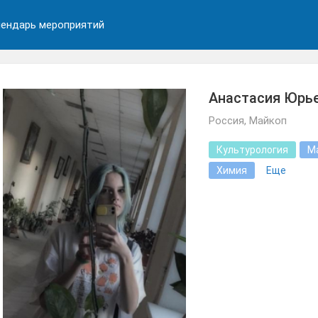
ендарь мероприятий
Анастасия Юрь
Россия, Майкоп
Культурология
М
Химия
Еще