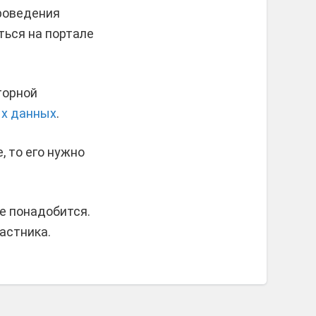
роведения
ться на портале
торной
ых данных
.
, то его нужно
не понадобится.
астника.