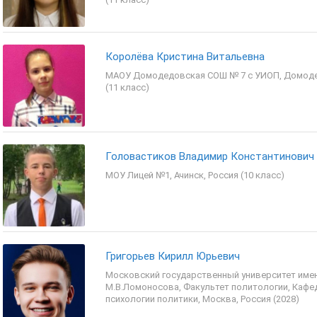
Королёва Кристина Витальевна
МАОУ Домодедовская СОШ № 7 с УИОП, Домоде
(11 класс)
Головастиков Владимир Константинович
МОУ Лицей №1, Ачинск, Россия (10 класс)
Григорьев Кирилл Юрьевич
Московский государственный университет име
М.В.Ломоносова, Факультет политологии, Кафе
психологии политики, Москва, Россия (2028)