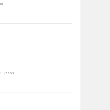
с)
10 класс)