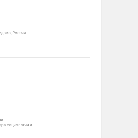
дово, Россия
ни
дра социологии и