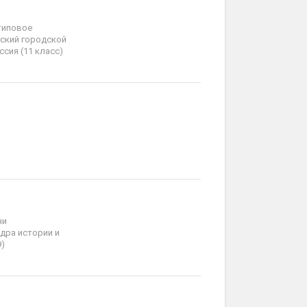
типовое
ский городской
сия (11 класс)
ни
дра истории и
9)