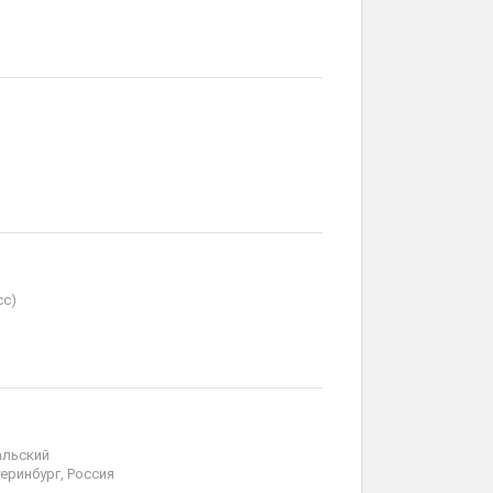
сс)
альский
еринбург, Россия