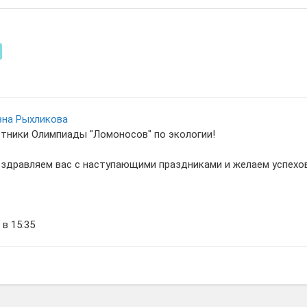
вна Рыхликова
тники Олимпиады "Ломоносов" по экологии!
оздравляем вас с наступающими праздниками и желаем успехов,
т
 в 15:35