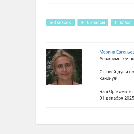
5-8 классы
9-10 классы
11 класс
Марина Евгенье
Уважаемые учас
От всей души п
каникул!
Ваш Оргкомите
31 декабря 2025